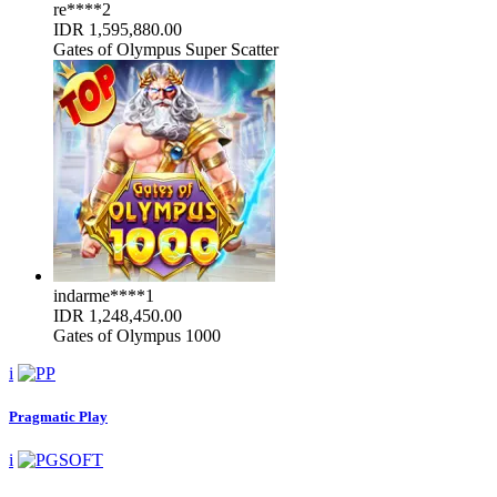
re****2
IDR
1,595,880.00
Gates of Olympus Super Scatter
indarme****1
IDR
1,248,450.00
Gates of Olympus 1000
i
Pragmatic Play
i