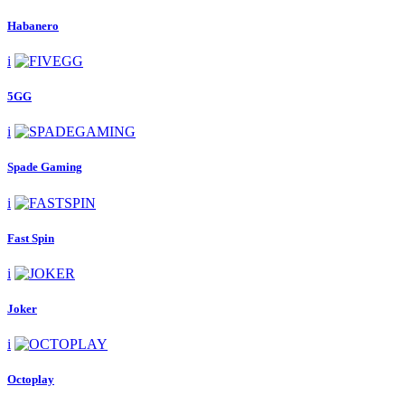
Habanero
i
5GG
i
Spade Gaming
i
Fast Spin
i
Joker
i
Octoplay