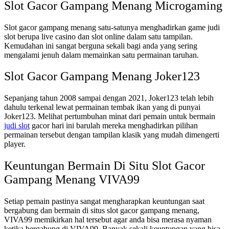
Slot Gacor Gampang Menang Microgaming
Slot gacor gampang menang satu-satunya menghadirkan game judi
slot berupa live casino dan slot online dalam satu tampilan.
Kemudahan ini sangat berguna sekali bagi anda yang sering
mengalami jenuh dalam memainkan satu permainan taruhan.
Slot Gacor Gampang Menang Joker123
Sepanjang tahun 2008 sampai dengan 2021, Joker123 telah lebih
dahulu terkenal lewat permainan tembak ikan yang di punyai
Joker123. Melihat pertumbuhan minat dari pemain untuk bermain
judi slot
gacor hari ini barulah mereka menghadirkan pilihan
permainan tersebut dengan tampilan klasik yang mudah dimengerti
player.
Keuntungan Bermain Di Situ Slot Gacor
Gampang Menang VIVA99
Setiap pemain pastinya sangat mengharapkan keuntungan saat
bergabung dan bermain di situs slot gacor gampang menang,
VIVA99 memikirkan hal tersebut agar anda bisa merasa nyaman
ketika bergabung di VIVA99. Banyak sekali keuntungan yang bisa