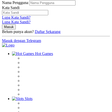
Nama Pengguna
Kata Sandi
Lupa Kata Sandi?
Lupa Kata Sandi?
Belum punya akun?
Daftar Sekarang
Masuk dengan Telegram
Hot Games
Slots