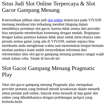
Situs Judi Slot Online Terpercaya & Slot
Gacor Gampang Menang
Ketersediaan pilihan situs judi
slot online
terpercaya pada VIVA99
memang membuat kita terkadang membut bingung dalam
memilihnya perminan slot gacor, karena tidak semua dari provider
bisa menjamin memberikan kemenang dengan mudah. Begitupun
dengan kalian pastinya kalaian tidak akan untuk mencobanya satu-
persatu semua game yang ada di VIVA99, namun supaya bisa
membantu anda menghemat waktu saat menentukan tempat bermain
taruhan pastinya kami sudah menyediakan informasi dari
rekomendasi situs slot gacor gampang menang pastinya sangat wajib
untuk kalian coba. Simak di bawah ini:
Slot Gacor Gampang Menang Pragmatic
Play
Situs slot gacor gampang menang Pragmatic play merupakan
provider pertama yang berhasil meraih kesuksesan dalam menarik
minat pemain judi online, banyak tema menarik di tiap game slot
online yang dihadirkannya dengan perhitungan jackpot yang
berbeda-beda.