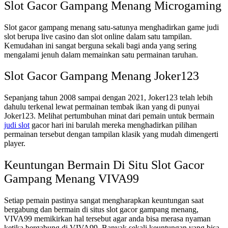
Slot Gacor Gampang Menang Microgaming
Slot gacor gampang menang satu-satunya menghadirkan game judi
slot berupa live casino dan slot online dalam satu tampilan.
Kemudahan ini sangat berguna sekali bagi anda yang sering
mengalami jenuh dalam memainkan satu permainan taruhan.
Slot Gacor Gampang Menang Joker123
Sepanjang tahun 2008 sampai dengan 2021, Joker123 telah lebih
dahulu terkenal lewat permainan tembak ikan yang di punyai
Joker123. Melihat pertumbuhan minat dari pemain untuk bermain
judi slot
gacor hari ini barulah mereka menghadirkan pilihan
permainan tersebut dengan tampilan klasik yang mudah dimengerti
player.
Keuntungan Bermain Di Situ Slot Gacor
Gampang Menang VIVA99
Setiap pemain pastinya sangat mengharapkan keuntungan saat
bergabung dan bermain di situs slot gacor gampang menang,
VIVA99 memikirkan hal tersebut agar anda bisa merasa nyaman
ketika bergabung di VIVA99. Banyak sekali keuntungan yang bisa