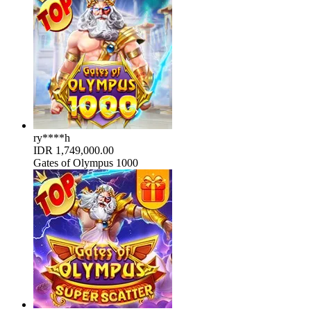
ry****h
IDR
1,749,000.00
Gates of Olympus 1000