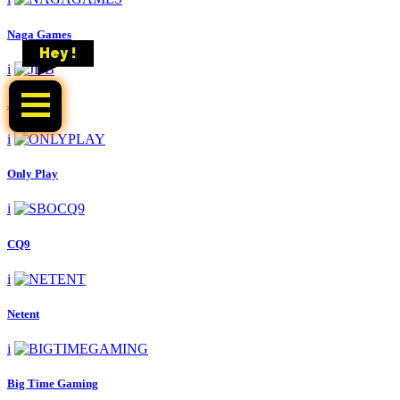
Naga Games
Hey !
Hey !
i
JDB
i
Only Play
i
CQ9
i
Netent
i
Big Time Gaming