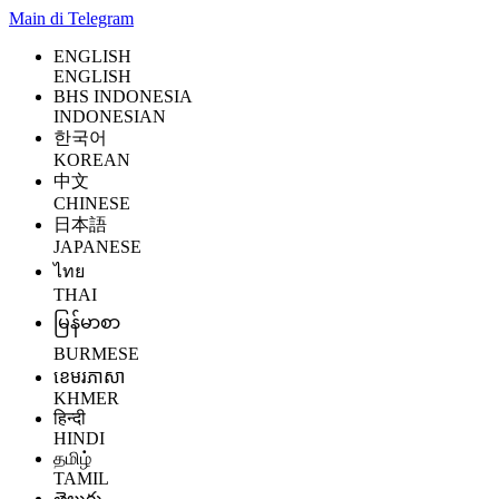
Main di Telegram
ENGLISH
ENGLISH
BHS INDONESIA
INDONESIAN
한국어
KOREAN
中文
CHINESE
日本語
JAPANESE
ไทย
THAI
မြန်မာစာ
BURMESE
ខេមរភាសា
KHMER
हिन्दी
HINDI
தமிழ்
TAMIL
తెలుగు