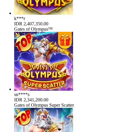
k***r
IDR
2,407,350.00
Gates of Olympus™
sn****s
IDR
2,341,200.00
Gates of Olympus Super Scatter