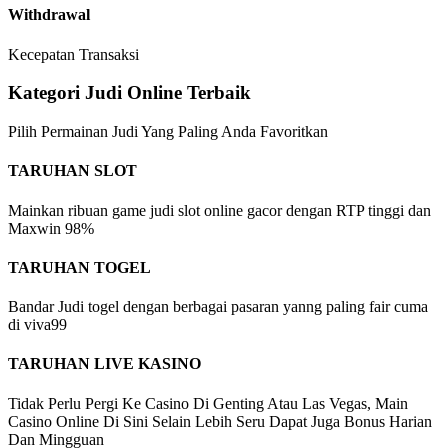
Withdrawal
Kecepatan Transaksi
Kategori Judi Online Terbaik
Pilih Permainan Judi Yang Paling Anda Favoritkan
TARUHAN SLOT
Mainkan ribuan game judi slot online gacor dengan RTP tinggi dan
Maxwin 98%
TARUHAN TOGEL
Bandar Judi togel dengan berbagai pasaran yanng paling fair cuma
di viva99
TARUHAN LIVE KASINO
Tidak Perlu Pergi Ke Casino Di Genting Atau Las Vegas, Main
Casino Online Di Sini Selain Lebih Seru Dapat Juga Bonus Harian
Dan Mingguan